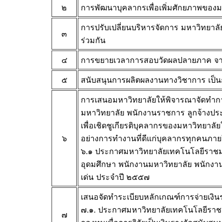
๒
การพัฒนาบุคลากรเพื่อเพิ่มศักยภาพของ
การปรับเปลี่ยนบริหารจัดการ มหาวิทยาลั
๓
ร่วมกัน
๔
การขยายเวลาการสอบวัดผลปลายภาค จากเด
๕
สนับสนุนการผลิตผลงานทางวิชาการ เป็น
การเสนอมหาวิทยาลัยให้พิจารณาจั
ดทำกา
มหาวิทยาลัย พนักงานราชการ ลูกจ้างประจำ
เพื่อเชิดชูเกียรติบุ
คลากรของมหาวิทยาลัยใน
๖
อย่างการทำงานที่ดี
แก่บุคลากรทุกคนภาย
๖.๑ ประกาศมหาวิทยาลัยเทคโนโลยี
ราชม
อุดมศึกษา พนักงานมหาวิทยาลัย พนักงานร
เด่น ประจำปี ๒๕๕๗
เสนอจัดทำระเบียบหลักเกณฑ์การจ่
ายเงิน
๗.๑. ประกาศมหาวิทยาลัยเทคโนโลยี
ราช
๗