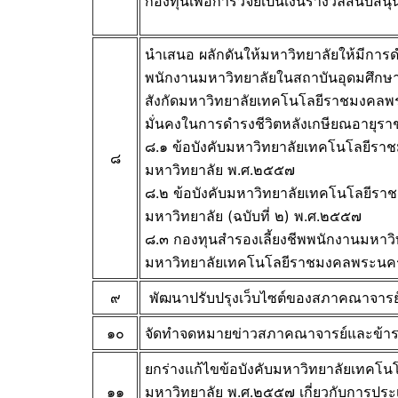
กองทุนเพื่อการวิจัยเป็นเงิ
นรางวัลสนับสนุน
นำเสนอ ผลักดันให้มหาวิทยาลัยให้มี
การดำ
พนักงานมหาวิทยาลัยในสถาบันอุ
ดมศึกษ
สังกัดมหาวิทยาลัยเทคโนโลยี
ราชมงคลพระ
มั่นคงในการดำรงชี
วิตหลังเกษียณอายุรา
๘.๑ ข้อบังคับมหาวิทยาลัยเทคโนโลยี
ราช
๘
มหาวิทยาลัย พ.ศ.๒๕๕๗
๘.๒ ข้อบังคับมหาวิทยาลัยเทคโนโลยี
ราช
มหาวิทยาลัย (ฉบับที่ ๒) พ.ศ.๒๕๕๗
๘.๓ กองทุนสำรองเลี้ยงชีพพนั
กงานมหาวิ
มหาวิทยาลัยเทคโนโลยี
ราชมงคลพระนค
๙
พัฒนาปรับปรุงเว็บไซต์ของสภาคณาจาร
๑๐
จัดทำจดหมายข่าวสภาคณาจารย์และข้า
ยกร่างแก้ไขข้อบังคับมหาวิทยาลัยเทค
๑๑
มหาวิทยาลัย พ.ศ.๒๕๕๗ เกี่ยวกับการประเ