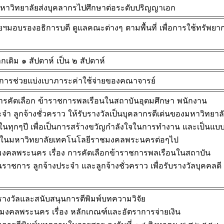
มหาวิทยาลัยส่งบุคลากรไปศึกษาต่อระดับปริญญาเอก
ยฯมอบรองอธิการบดี ดูแลคณะต่างๆ ตามพื้นที่ เพื่อการใช้ทรัพยา
ิม ๑ สัปดาห์ เป็น ๒ สัปดาห์
การช่วยแบ่งเบาภาระค่าใช้จ่ายของคณาจารย์
รคัดเลือก ข้าราชการพลเรือนในสถาบันอุดมศึกษา พนักงาน
 ลูกจ้างชั่วคราว ให้รับรางวัลเป็นบุคลากรดีเด่
นของมหาวิทยาล
ทุกๆปี เพื่อเป็นการสร้างขวัญกำลั
งใจในการทำงาน และเป็นแบ
ในมหาวิทยาลั
ยเทคโนโลยีราชมงคลพระนครต่อๆไป
งคลพระนคร เรื่อง การคัดเลือกข้าราชการพลเรื
อนในสถาบัน
าชการ ลูกจ้างประจำ และลูกจ้างชั่วคราว เพื่อรับรางวัลบุคคลดี
รางวัลและสนับสนุนการตีพิ
มพ์บทความวิจัย
มงคลพระนคร เรื่อง หลักเกณฑ์และอัตราการจ่ายเงิ
น