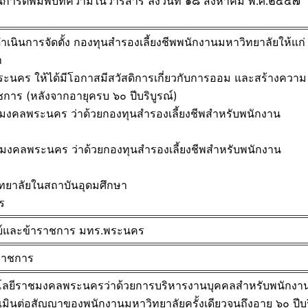
การตีพิมพ์
บทความในวารสาร ลงวันที่ ๑๘ สิงหาคม พ.ศ.๒๕๕๗
เนินการจัดตั้ง กองทุนสำรองเลี้ยงชีพพนั
กงานมหาวิทยาลัยให้แก่
า
นคร ให้ได้มีโอกาสมีสวัสดิการเกี่
ยวกับการออม และสร้างความ
ชการ (หลังจากอายุครบ ๖๐ ปีบริบูรณ์)
มงคลพระนคร ว่าด้วยกองทุนสำรองเลี้ยงชี
พสำหรับพนักงาน
มงคลพระนคร ว่าด้วยกองทุนสำรองเลี้ยงชี
พสำหรับพนักงาน
ทยาลัยในสถาบันอุดมศึ
กษา
ร
ย์และข้าราชการ มทร.พระนคร
ราชการ
โนโลยีราชมงคลพระนครว่าด้วยการบริหารงานบุคคลสำหรับพนักงา
มินต่อสัญญาของพนักงานมหาวิทยาลัยครั้งเดียวจนถึงอายุ ๖๐ ปีบร