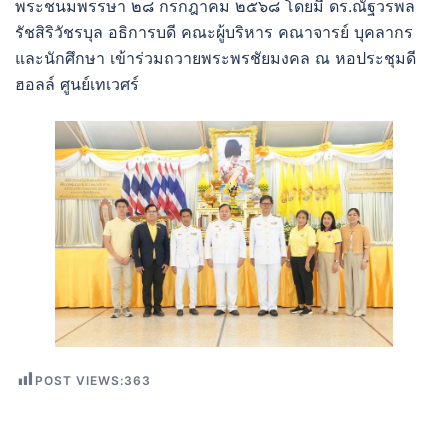
พระชนมพรรษา ๒๘ กรกฎาคม ๒๕๖๘ โดยมี ดร.ณัฐวรพล
รัชสิริวัชรบุล อธิการบดี คณะผู้บริหาร คณาจารย์ บุคลากร
และนักศึกษา เข้าร่วมถวายพระพรชัยมงคล ณ หอประชุมดี
ฮอลล์ ศูนย์เทเวศร์
POST VIEWS:
363