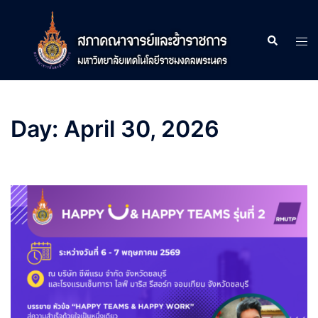
Skip
to
Search
Tog
content
men
Day:
April 30, 2026