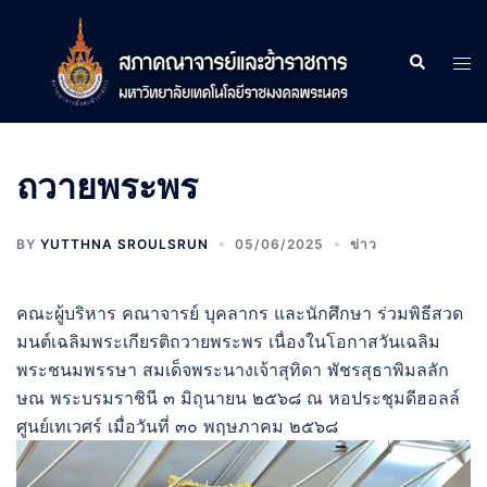
Skip
to
Search
Tog
content
men
ถวายพระพร
BY
YUTTHNA SROULSRUN
05/06/2025
ข่าว
คณะผู้บริหาร คณาจารย์ บุคลากร และนักศึกษา ร่วมพิธีสวด
มนต์เฉลิมพระเกียรติถวายพระพร เนื่องในโอกาสวันเฉลิม
พระชนมพรรษา สมเด็จพระนางเจ้าสุทิดา พัชรสุธาพิมลลัก
ษณ พระบรมราชินี ๓ มิถุนายน ๒๕๖๘ ณ หอประชุมดีฮอลล์
ศูนย์เทเวศร์ เมื่อวันที่ ๓๐ พฤษภาคม ๒๕๖๘